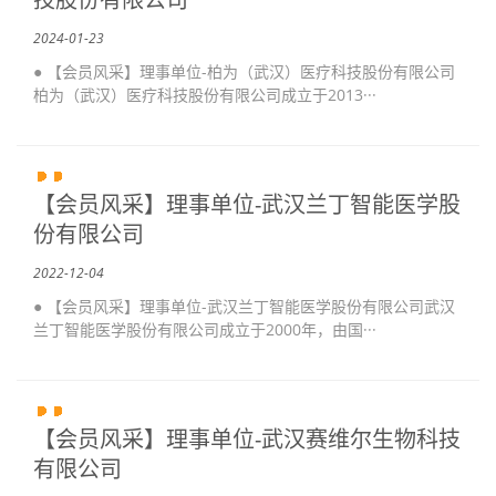
2024-01-23
● 【会员风采】理事单位-柏为（武汉）医疗科技股份有限公司
柏为（武汉）医疗科技股份有限公司成立于2013···
【会员风采】理事单位-武汉兰丁智能医学股
份有限公司
2022-12-04
● 【会员风采】理事单位-武汉兰丁智能医学股份有限公司武汉
兰丁智能医学股份有限公司成立于2000年，由国···
【会员风采】理事单位-武汉赛维尔生物科技
有限公司