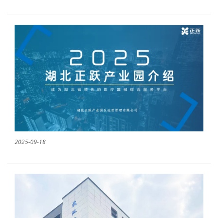
2025-09-18