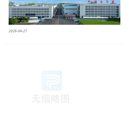
2026-04-27